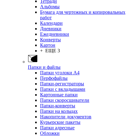
Тетради
Альбомы
Бумага для чертежных и копировальных
работ
Календари
Дневники
Ежедневники
Конверты
Картон
+ ЕЩЕ 3
Папки и файлы
Папки уголоки А4
Перфофайлы
Папки-регистраторы
Папки с вкладышами
Картонные папки
Папки скоросшиватели
Папки-конверты
Папки на кольцах
Накопители документов
Курьерские пакеты
Папки адресные
Обложки