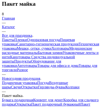
Пакет майка
8
Главная
—
Каталог
—
Все для праздника
Пакеты
Пленки
Одноразовая посуда
Пищевая
упаковка
Санитарно-гигиеническая продукция
Техническая
упаковка
Мешки, сетки, сумки
Хозтовары
Медицинские
расходные материалы
Бытовая химия
Упаковочные ленты и
нити
Канцтовары
Средства индивидуальной
защиты
Продукты
Оборудование для
упаковки
Автотовары
Товары для офиса и дома
Товары для
торговли
Разное
—
Новогодняя продукция
Подарочная упаковка
Посуда
Воздушные
шары
Свечи
Открытки
Гирлянды-буквы
Колпаки
—
Пакет майка
Бумага подарочная
Конверт для денег
Коробка для сладкого
подарка
Открытка
Пакет подарочный бумажный
Пакет