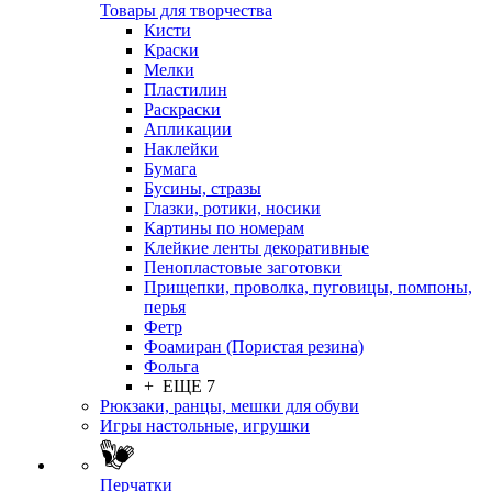
Товары для творчества
Кисти
Краски
Мелки
Пластилин
Раскраски
Апликации
Наклейки
Бумага
Бусины, стразы
Глазки, ротики, носики
Картины по номерам
Клейкие ленты декоративные
Пенопластовые заготовки
Прищепки, проволка, пуговицы, помпоны,
перья
Фетр
Фоамиран (Пористая резина)
Фольга
+ ЕЩЕ 7
Рюкзаки, ранцы, мешки для обуви
Игры настольные, игрушки
Перчатки