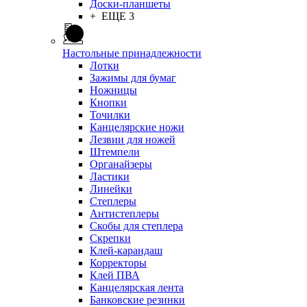
Доски-планшеты
+ ЕЩЕ 3
Настольные принадлежности
Лотки
Зажимы для бумаг
Ножницы
Кнопки
Точилки
Канцелярские ножи
Лезвии для ножей
Штемпели
Органайзеры
Ластики
Линейки
Степлеры
Антистеплеры
Скобы для степлера
Скрепки
Клей-карандаш
Корректоры
Клей ПВА
Канцелярская лента
Банковские резинки