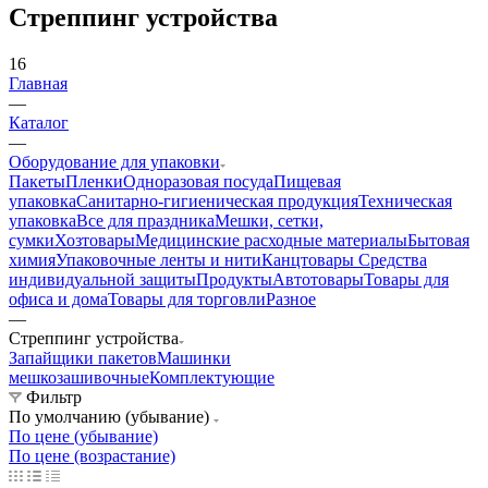
Стреппинг устройства
16
Главная
—
Каталог
—
Оборудование для упаковки
Пакеты
Пленки
Одноразовая посуда
Пищевая
упаковка
Санитарно-гигиеническая продукция
Техническая
упаковка
Все для праздника
Мешки, сетки,
сумки
Хозтовары
Медицинские расходные материалы
Бытовая
химия
Упаковочные ленты и нити
Канцтовары
Средства
индивидуальной защиты
Продукты
Автотовары
Товары для
офиса и дома
Товары для торговли
Разное
—
Стреппинг устройства
Запайщики пакетов
Машинки
мешкозашивочные
Комплектующие
Фильтр
По умолчанию (убывание)
По цене (убывание)
По цене (возрастание)