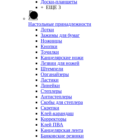
Доски-планшеты
+ ЕЩЕ 3
Настольные принадлежности
Лотки
Зажимы для бумаг
Ножницы
Кнопки
Точилки
Канцелярские ножи
Лезвии для ножей
Штемпели
Органайзеры
Ластики
Линейки
Степлеры
Антистеплеры
Скобы для степлера
Скрепки
Клей-карандаш
Корректоры
Клей ПВА
Канцелярская лента
Банковские резинки