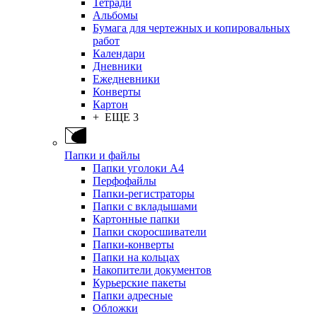
Тетради
Альбомы
Бумага для чертежных и копировальных
работ
Календари
Дневники
Ежедневники
Конверты
Картон
+ ЕЩЕ 3
Папки и файлы
Папки уголоки А4
Перфофайлы
Папки-регистраторы
Папки с вкладышами
Картонные папки
Папки скоросшиватели
Папки-конверты
Папки на кольцах
Накопители документов
Курьерские пакеты
Папки адресные
Обложки