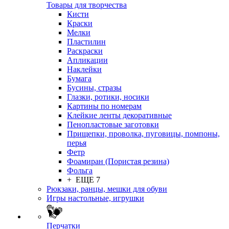
Товары для творчества
Кисти
Краски
Мелки
Пластилин
Раскраски
Апликации
Наклейки
Бумага
Бусины, стразы
Глазки, ротики, носики
Картины по номерам
Клейкие ленты декоративные
Пенопластовые заготовки
Прищепки, проволка, пуговицы, помпоны,
перья
Фетр
Фоамиран (Пористая резина)
Фольга
+ ЕЩЕ 7
Рюкзаки, ранцы, мешки для обуви
Игры настольные, игрушки
Перчатки