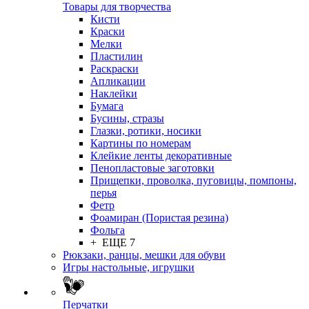
Товары для творчества
Кисти
Краски
Мелки
Пластилин
Раскраски
Апликации
Наклейки
Бумага
Бусины, стразы
Глазки, ротики, носики
Картины по номерам
Клейкие ленты декоративные
Пенопластовые заготовки
Прищепки, проволка, пуговицы, помпоны,
перья
Фетр
Фоамиран (Пористая резина)
Фольга
+ ЕЩЕ 7
Рюкзаки, ранцы, мешки для обуви
Игры настольные, игрушки
Перчатки