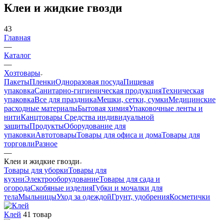
Клеи и жидкие гвозди
43
Главная
—
Каталог
—
Хозтовары
Пакеты
Пленки
Одноразовая посуда
Пищевая
упаковка
Санитарно-гигиеническая продукция
Техническая
упаковка
Все для праздника
Мешки, сетки, сумки
Медицинские
расходные материалы
Бытовая химия
Упаковочные ленты и
нити
Канцтовары
Средства индивидуальной
защиты
Продукты
Оборудование для
упаковки
Автотовары
Товары для офиса и дома
Товары для
торговли
Разное
—
Клеи и жидкие гвозди
Товары для уборки
Товары для
кухни
Электрооборудование
Товары для сада и
огорода
Скобяные изделия
Губки и мочалки для
тела
Мыльницы
Уход за одеждой
Грунт, удобрения
Косметички
Клей
41 товар