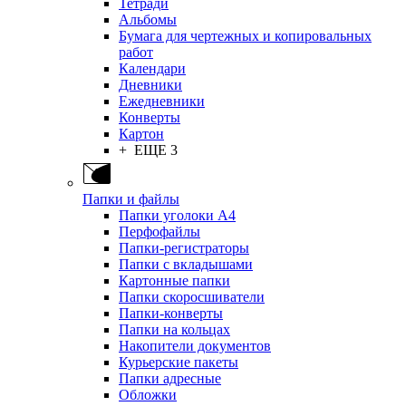
Тетради
Альбомы
Бумага для чертежных и копировальных
работ
Календари
Дневники
Ежедневники
Конверты
Картон
+ ЕЩЕ 3
Папки и файлы
Папки уголоки А4
Перфофайлы
Папки-регистраторы
Папки с вкладышами
Картонные папки
Папки скоросшиватели
Папки-конверты
Папки на кольцах
Накопители документов
Курьерские пакеты
Папки адресные
Обложки