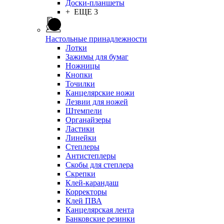
Доски-планшеты
+ ЕЩЕ 3
Настольные принадлежности
Лотки
Зажимы для бумаг
Ножницы
Кнопки
Точилки
Канцелярские ножи
Лезвии для ножей
Штемпели
Органайзеры
Ластики
Линейки
Степлеры
Антистеплеры
Скобы для степлера
Скрепки
Клей-карандаш
Корректоры
Клей ПВА
Канцелярская лента
Банковские резинки