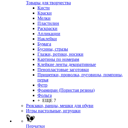
Товары для творчества
Кисти
Краски
Мелки
Пластилин
Раскраски
Апликации
Наклейки
Бумага
Бусины, стразы
Глазки, ротики, носики
Картины по номерам
Клейкие ленты декоративные
Пенопластовые заготовки
Прищепки, проволка, пуговицы, помпоны,
перья
Фетр
Фоамиран (Пористая резина)
Фольга
+ ЕЩЕ 7
Рюкзаки, ранцы, мешки для обуви
Игры настольные, игрушки
Перчатки