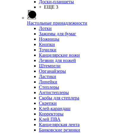
Доски-планшеты
+ ЕЩЕ 3
Настольные принадлежности
Лотки
Зажимы для бумаг
Ножницы
Кнопки
Точилки
Канцелярские ножи
Лезвии для ножей
Штемпели
Органайзеры
Ластики
Линейки
Степлеры
Антистеплеры
Скобы для степлера
Скрепки
Клей-карандаш
Корректоры
Клей ПВА
Канцелярская лента
Банковские резинки