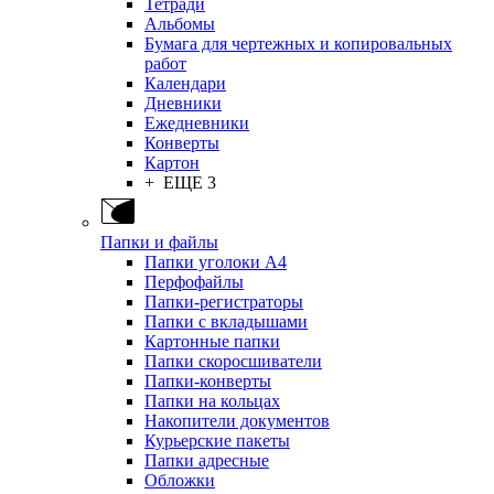
Тетради
Альбомы
Бумага для чертежных и копировальных
работ
Календари
Дневники
Ежедневники
Конверты
Картон
+ ЕЩЕ 3
Папки и файлы
Папки уголоки А4
Перфофайлы
Папки-регистраторы
Папки с вкладышами
Картонные папки
Папки скоросшиватели
Папки-конверты
Папки на кольцах
Накопители документов
Курьерские пакеты
Папки адресные
Обложки