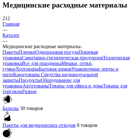
Медицинские расходные материалы
212
Главная
—
Каталог
—
Медицинские расходные материалы
Пакеты
Пленки
Одноразовая посуда
Пищевая
упаковка
Санитарно-гигиеническая продукция
Техническая
упаковка
Все для праздника
Мешки, сетки,
сумки
Хозтовары
Бытовая химия
Упаковочные ленты и
нити
Канцтовары
Средства индивидуальной
защиты
Продукты
Оборудование для
упаковки
Автотовары
Товары для офиса и дома
Товары для
торговли
Разное
Бахилы
30 товаров
Пакеты для медицинских отходов
8 товаров