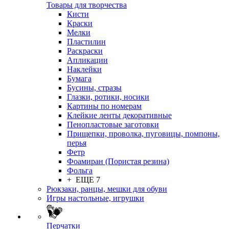
Товары для творчества
Кисти
Краски
Мелки
Пластилин
Раскраски
Апликации
Наклейки
Бумага
Бусины, стразы
Глазки, ротики, носики
Картины по номерам
Клейкие ленты декоративные
Пенопластовые заготовки
Прищепки, проволка, пуговицы, помпоны,
перья
Фетр
Фоамиран (Пористая резина)
Фольга
+ ЕЩЕ 7
Рюкзаки, ранцы, мешки для обуви
Игры настольные, игрушки
Перчатки