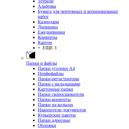
Тетради
Альбомы
Бумага для чертежных и копировальных
работ
Календари
Дневники
Ежедневники
Конверты
Картон
+ ЕЩЕ 3
Папки и файлы
Папки уголоки А4
Перфофайлы
Папки-регистраторы
Папки с вкладышами
Картонные папки
Папки скоросшиватели
Папки-конверты
Папки на кольцах
Накопители документов
Курьерские пакеты
Папки адресные
Обложки