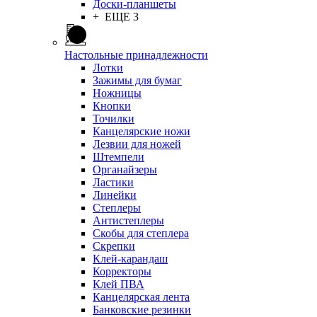
Доски-планшеты
+ ЕЩЕ 3
Настольные принадлежности
Лотки
Зажимы для бумаг
Ножницы
Кнопки
Точилки
Канцелярские ножи
Лезвии для ножей
Штемпели
Органайзеры
Ластики
Линейки
Степлеры
Антистеплеры
Скобы для степлера
Скрепки
Клей-карандаш
Корректоры
Клей ПВА
Канцелярская лента
Банковские резинки