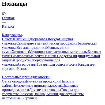
Ножницы
69
Главная
—
Каталог
—
Канцтовары
Пакеты
Пленки
Одноразовая посуда
Пищевая
упаковка
Санитарно-гигиеническая продукция
Техническая
упаковка
Все для праздника
Мешки, сетки,
сумки
Хозтовары
Медицинские расходные материалы
Бытовая
химия
Упаковочные ленты и нити
Средства индивидуальной
защиты
Продукты
Оборудование для
упаковки
Автотовары
Товары для офиса и дома
Товары для
торговли
Разное
—
Настольные принадлежности
Сетка овощная
Бумажная продукция
Папки и
файлы
Письменные принадлежности
Школьные
принадлежности
Другие канцтовары
Товары для
творчества
Рюкзаки, ранцы, мешки для обуви
Игры
настольные, игрушки
—