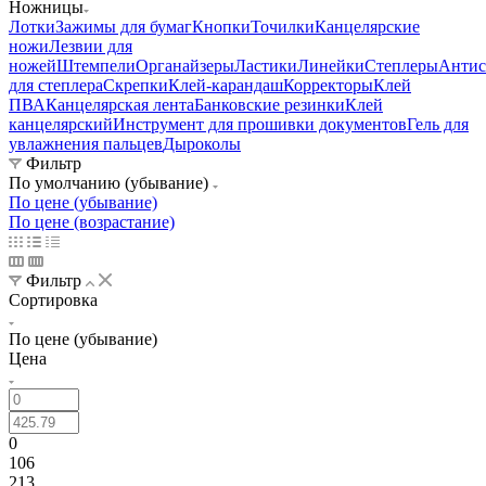
Ножницы
Лотки
Зажимы для бумаг
Кнопки
Точилки
Канцелярские
ножи
Лезвии для
ножей
Штемпели
Органайзеры
Ластики
Линейки
Степлеры
Антис
для степлера
Скрепки
Клей-карандаш
Корректоры
Клей
ПВА
Канцелярская лента
Банковские резинки
Клей
канцелярский
Инструмент для прошивки документов
Гель для
увлажнения пальцев
Дыроколы
Фильтр
По умолчанию (убывание)
По цене (убывание)
По цене (возрастание)
Фильтр
Сортировка
По цене (убывание)
Цена
0
106
213