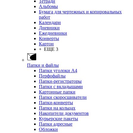
Тетради
Альбомы
Бумага для чертежных и копировальных
работ
Календари
Дневники
Ежедневники
Конверты
Картон
+ ЕЩЕ 3
Папки и файлы
Папки уголоки А4
Перфофайлы
Папки-регистраторы
Папки с вкладышами
Картонные папки
Папки скоросшиватели
Папки-конверты
Папки на кольцах
Накопители документов
Курьерские пакеты
Папки адресные
Обложки