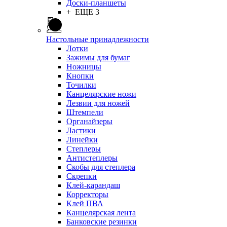
Доски-планшеты
+ ЕЩЕ 3
Настольные принадлежности
Лотки
Зажимы для бумаг
Ножницы
Кнопки
Точилки
Канцелярские ножи
Лезвии для ножей
Штемпели
Органайзеры
Ластики
Линейки
Степлеры
Антистеплеры
Скобы для степлера
Скрепки
Клей-карандаш
Корректоры
Клей ПВА
Канцелярская лента
Банковские резинки