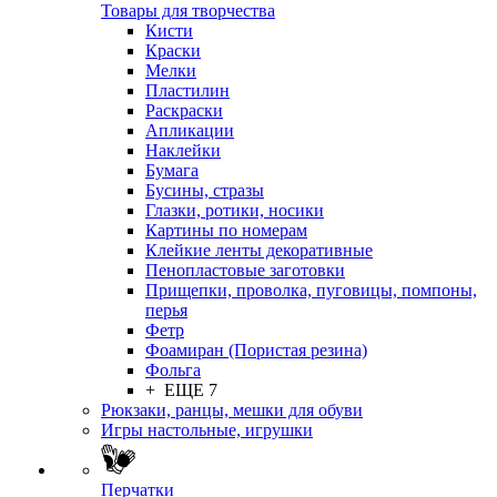
Товары для творчества
Кисти
Краски
Мелки
Пластилин
Раскраски
Апликации
Наклейки
Бумага
Бусины, стразы
Глазки, ротики, носики
Картины по номерам
Клейкие ленты декоративные
Пенопластовые заготовки
Прищепки, проволка, пуговицы, помпоны,
перья
Фетр
Фоамиран (Пористая резина)
Фольга
+ ЕЩЕ 7
Рюкзаки, ранцы, мешки для обуви
Игры настольные, игрушки
Перчатки