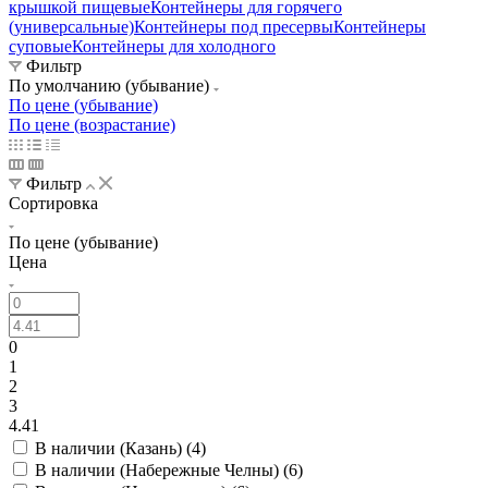
крышкой пищевые
Контейнеры для горячего
(универсальные)
Контейнеры под пресервы
Контейнеры
суповые
Контейнеры для холодного
Фильтр
По умолчанию (убывание)
По цене (убывание)
По цене (возрастание)
Фильтр
Сортировка
По цене (убывание)
Цена
0
1
2
3
4.41
В наличии (Казань) (
4
)
В наличии (Набережные Челны) (
6
)