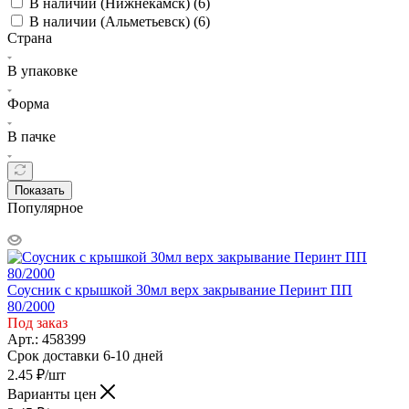
В наличии (Нижнекамск) (
6
)
В наличии (Альметьевск) (
6
)
Страна
В упаковке
Форма
В пачке
Показать
Популярное
Соусник с крышкой 30мл верх закрывание Перинт ПП
80/2000
Под заказ
Арт.: 458399
Срок доставки 6-10 дней
2.45
₽
/шт
Варианты цен