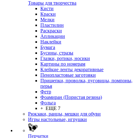
Товары для творчества
Кисти
Краски
Мелки
Пластилин
Раскраски
Апликации
Наклейки
Бумага
Бусины, стразы
Глазки, ротики, носики
Картины по номерам
Клейкие ленты декоративные
Пенопластовые заготовки
Прищепки, проволка, пуговицы, помпоны,
перья
Фетр
Фоамиран (Пористая резина)
Фольга
+ ЕЩЕ 7
Рюкзаки, ранцы, мешки для обуви
Игры настольные, игрушки
Перчатки