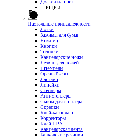
Доски-планшеты
+ ЕЩЕ 3
Настольные принадлежности
Лотки
Зажимы для бумаг
Ножницы
Кнопки
Точилки
Канцелярские ножи
Лезвии для ножей
Штемпели
Органайзеры
Ластики
Линейки
Степлеры
Антистеплеры
Скобы для степлера
Скрепки
Клей-карандаш
Корректоры
Клей ПВА
Канцелярская лента
Банковские резинки