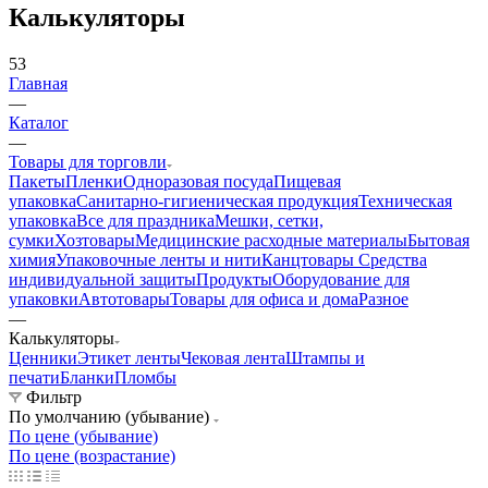
Калькуляторы
53
Главная
—
Каталог
—
Товары для торговли
Пакеты
Пленки
Одноразовая посуда
Пищевая
упаковка
Санитарно-гигиеническая продукция
Техническая
упаковка
Все для праздника
Мешки, сетки,
сумки
Хозтовары
Медицинские расходные материалы
Бытовая
химия
Упаковочные ленты и нити
Канцтовары
Средства
индивидуальной защиты
Продукты
Оборудование для
упаковки
Автотовары
Товары для офиса и дома
Разное
—
Калькуляторы
Ценники
Этикет ленты
Чековая лента
Штампы и
печати
Бланки
Пломбы
Фильтр
По умолчанию (убывание)
По цене (убывание)
По цене (возрастание)