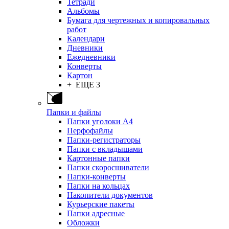
Тетради
Альбомы
Бумага для чертежных и копировальных
работ
Календари
Дневники
Ежедневники
Конверты
Картон
+ ЕЩЕ 3
Папки и файлы
Папки уголоки А4
Перфофайлы
Папки-регистраторы
Папки с вкладышами
Картонные папки
Папки скоросшиватели
Папки-конверты
Папки на кольцах
Накопители документов
Курьерские пакеты
Папки адресные
Обложки