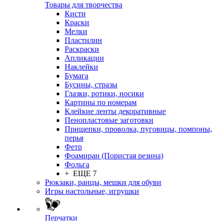
Товары для творчества
Кисти
Краски
Мелки
Пластилин
Раскраски
Апликации
Наклейки
Бумага
Бусины, стразы
Глазки, ротики, носики
Картины по номерам
Клейкие ленты декоративные
Пенопластовые заготовки
Прищепки, проволка, пуговицы, помпоны,
перья
Фетр
Фоамиран (Пористая резина)
Фольга
+ ЕЩЕ 7
Рюкзаки, ранцы, мешки для обуви
Игры настольные, игрушки
Перчатки