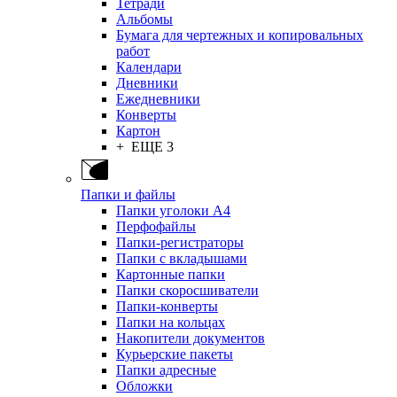
Тетради
Альбомы
Бумага для чертежных и копировальных
работ
Календари
Дневники
Ежедневники
Конверты
Картон
+ ЕЩЕ 3
Папки и файлы
Папки уголоки А4
Перфофайлы
Папки-регистраторы
Папки с вкладышами
Картонные папки
Папки скоросшиватели
Папки-конверты
Папки на кольцах
Накопители документов
Курьерские пакеты
Папки адресные
Обложки