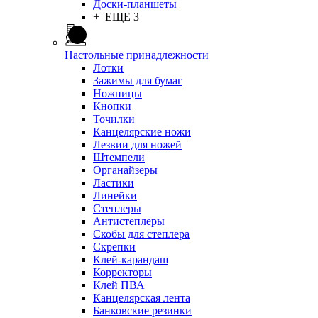
Доски-планшеты
+ ЕЩЕ 3
Настольные принадлежности
Лотки
Зажимы для бумаг
Ножницы
Кнопки
Точилки
Канцелярские ножи
Лезвии для ножей
Штемпели
Органайзеры
Ластики
Линейки
Степлеры
Антистеплеры
Скобы для степлера
Скрепки
Клей-карандаш
Корректоры
Клей ПВА
Канцелярская лента
Банковские резинки