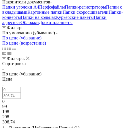
Накопители документов
Папки уголоки А4
Перфофайлы
Папки-регистраторы
Папки с
вкладышами
Картонные папки
Папки скоросшиватели
Папки-
конверты
Папки на кольцах
Курьерские пакеты
Папки
адресные
Обложки
Доски-планшеты
Фильтр
По умолчанию (убывание)
По цене (убывание)
По цене (возрастание)
Фильтр
Сортировка
По цене (убывание)
Цена
0
99
198
298
396.74
В наличии (Набережные Челны) (
1
)