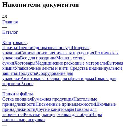
Накопители документов
46
Главная
—
Каталог
—
Канцтовары
Пакеты
Пленки
Одноразовая посуда
Пищевая
упаковка
Санитарно-гигиеническая продукция
Техническая
упаковка
Все для праздника
Мешки, сетки,
сумки
Хозтовары
Медицинские расходные материалы
Бытовая
химия
Упаковочные ленты и нити
Средства индивидуальной
защиты
Продукты
Оборудование для
упаковки
Автотовары
Товары для офиса и дома
Товары для
торговли
Разное
—
Папки и файлы
Сетка овощная
Бумажная продукция
Настольные
принадлежности
Письменные принадлежности
Школьные
принадлежности
Другие канцтовары
Товары для
творчества
Рюкзаки, ранцы, мешки для обуви
Игры
настольные, игрушки
—