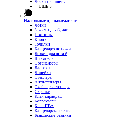
Доски-планшеты
+ ЕЩЕ 3
Настольные принадлежности
Лотки
Зажимы для бумаг
Ножницы
Кнопки
Точилки
Канцелярские ножи
Лезвии для ножей
Штемпели
Органайзеры
Ластики
Линейки
Степлеры
Антистеплеры
Скобы для степлера
Скрепки
Клей-карандаш
Корректоры
Клей ПВА
Канцелярская лента
Банковские резинки