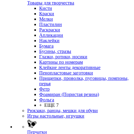
Товары для творчества
Кисти
Краски
Мелки
Пластилин
Раскраски
Апликации
Наклейки
Бумага
Бусины, стразы
Глазки, ротики, носики
Картины по номерам
Клейкие ленты декоративные
Пенопластовые заготовки
Прищепки, проволка, пуговицы, помпоны,
перья
Фетр
Фоамиран (Пористая резина)
Фольга
+ ЕЩЕ 7
Рюкзаки, ранцы, мешки для обуви
Игры настольные, игрушки
Перчатки