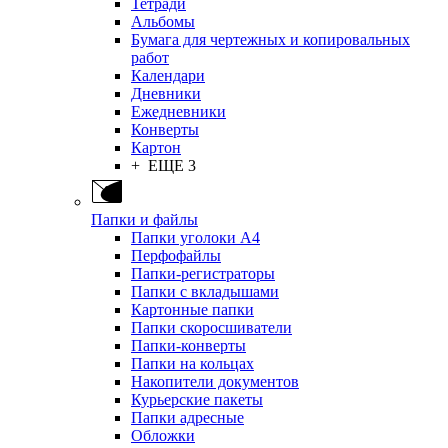
Тетради
Альбомы
Бумага для чертежных и копировальных
работ
Календари
Дневники
Ежедневники
Конверты
Картон
+ ЕЩЕ 3
Папки и файлы
Папки уголоки А4
Перфофайлы
Папки-регистраторы
Папки с вкладышами
Картонные папки
Папки скоросшиватели
Папки-конверты
Папки на кольцах
Накопители документов
Курьерские пакеты
Папки адресные
Обложки