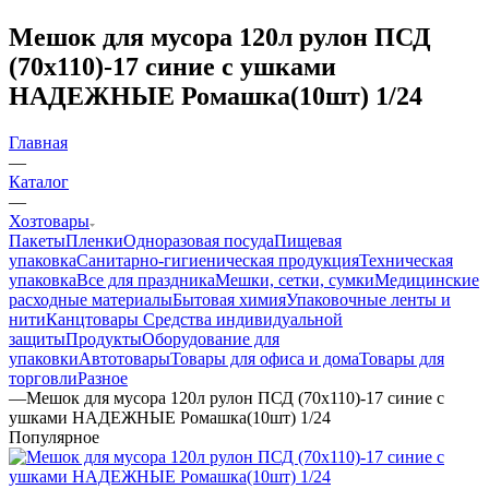
Мешок для мусора 120л рулон ПСД
(70х110)-17 синие с ушками
НАДЕЖНЫЕ Ромашка(10шт) 1/24
Главная
—
Каталог
—
Хозтовары
Пакеты
Пленки
Одноразовая посуда
Пищевая
упаковка
Санитарно-гигиеническая продукция
Техническая
упаковка
Все для праздника
Мешки, сетки, сумки
Медицинские
расходные материалы
Бытовая химия
Упаковочные ленты и
нити
Канцтовары
Средства индивидуальной
защиты
Продукты
Оборудование для
упаковки
Автотовары
Товары для офиса и дома
Товары для
торговли
Разное
—
Мешок для мусора 120л рулон ПСД (70х110)-17 синие с
ушками НАДЕЖНЫЕ Ромашка(10шт) 1/24
Популярное